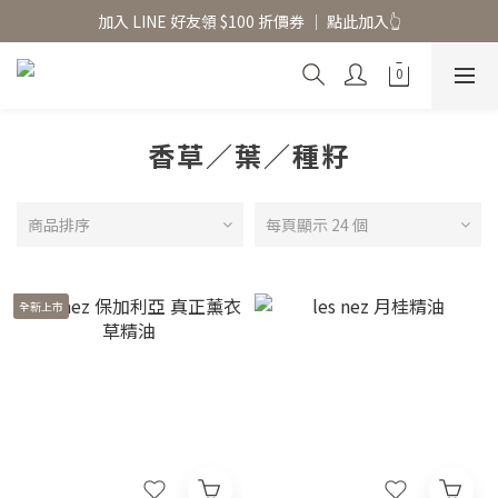
香氛水氧機、擴香香水原精  l 兩件85、三件79折
加入 LINE 好友領 $100 折價券 │ 點此加入👆
香氛水氧機、擴香香水原精  l 兩件85、三件79折
香草／葉／種籽
商品排序
每頁顯示 24 個
全新上市