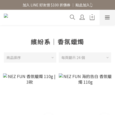
香氛水氧機、擴香香水原精  l 兩件85、三件79折
加入 LINE 好友領 $100 折價券 │ 點此加入👆
香氛水氧機、擴香香水原精  l 兩件85、三件79折
繽紛系｜香氛蠟燭
商品排序
每頁顯示 24 個