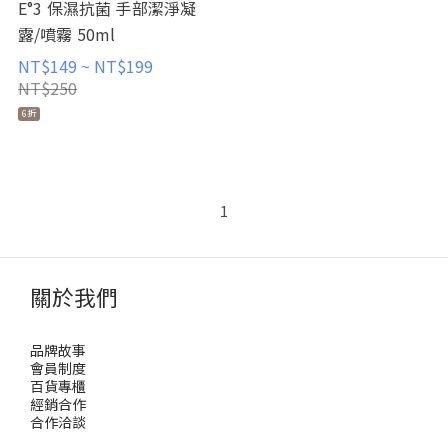
E°3 保濕抗菌 手部潔淨凝
露/噴霧 50ml
NT$149 ~ NT$199
NT$250
6折
1
關於我們
品牌故事
會員制度
百貨專櫃
經銷合作
合作洽談