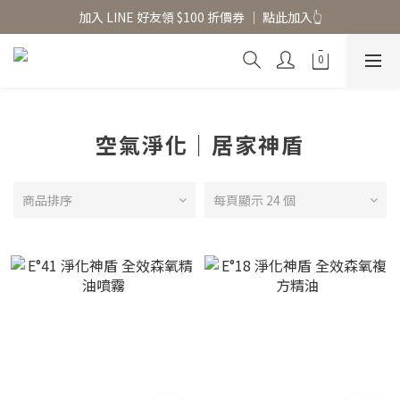
香氛水氧機、擴香香水原精  l 兩件85、三件79折
加入 LINE 好友領 $100 折價券 │ 點此加入👆
香氛水氧機、擴香香水原精  l 兩件85、三件79折
空氣淨化｜居家神盾
商品排序
每頁顯示 24 個