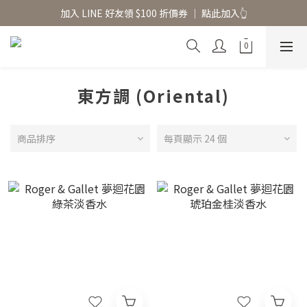
香氛水氧機、擴香香水原精  l 兩件85、三件79折
加入 LINE 好友領 $100 折價券 │ 點此加入👆
香氛水氧機、擴香香水原精  l 兩件85、三件79折
東方調 (Oriental)
商品排序
每頁顯示 24 個