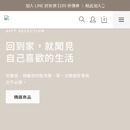
香氛水氧機、擴香香水原精  l 兩件85、三件79折
加入 LINE 好友領 $100 折價券 │ 點此加入👆
香氛水氧機、擴香香水原精  l 兩件85、三件79折
GIFT SELECTION
回到家，就聞見
自己喜歡的生活
從擴香、融蠟燈到香氛機，第一次選居家香氣
也不必猜。
精選商品