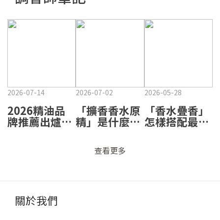
2026-07-14
2026-07-02
2026-05-28
2026精油品
「擴香香水原
「香水疊香」
牌推薦出爐！
精」是什麼？
怎樣搭配最出
熱門品牌怎麼
為什麼它不只
眾？通勤、約
選？璞萃百貨
是很香而已？
會、晚宴、運
查看更多
第1、香鼻子
🌿
動四大情境香
也入榜 🌿
調搭配心法✨
關於我們