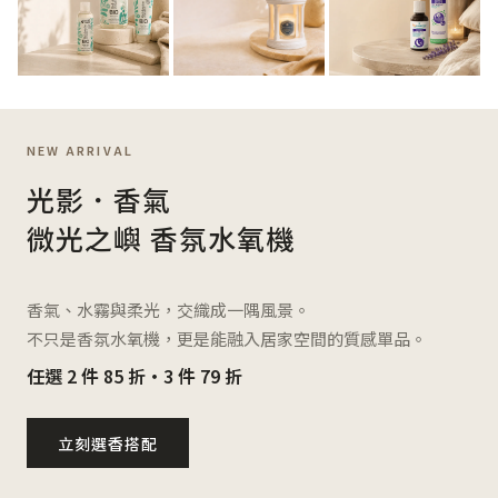
NEW ARRIVAL
光影．香氣
微光之嶼 香氛水氧機
香氣、水霧與柔光，交織成一隅風景。
不只是香氛水氧機，更是能融入居家空間的質感單品。
任選 2 件 85 折・3 件 79 折
立刻選香搭配