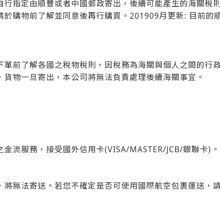
自行指定由順豐或者中國郵政寄出，後續可能產生的海關稅
於購物前了解並同意後再行購買。201909月更新: 目前
下單前了解各國之稅物稅則，因稅務為海關與個人之間的行
，貨物一旦寄出，本公司將無法負責處理後續海關事宜。
服務，接受國外信用卡(VISA/MASTER/JCB/銀聯卡)。
，將無法寄送。若您不確定是否可使用國際航空包裹運送，