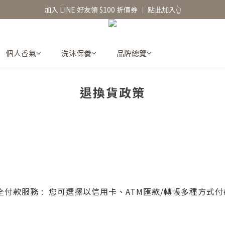
香氛水氧機、擴香香水原精  l 兩件85、三件79折
加入 LINE 好友領 $100 折價券 │ 點此加入👆
香氛水氧機、擴香香水原精  l 兩件85、三件79折
個人香氣
洗沐保養
品牌總覽
退換貨政策
ure 安全付款服務 : 您可選擇以信用卡、ATM匯款/轉帳多種方式