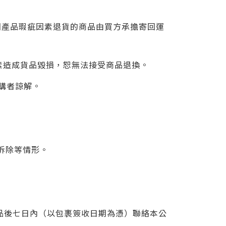
因產品瑕疵因素退貨的商品由買方承擔寄回運
素造成貨品毀損，恕無法接受商品退換。
購者諒解。
拆除等情形。
品後七日內（以包裹簽收日期為憑）聯絡本公