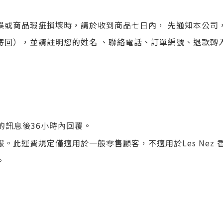
誤或商品瑕疵損壞時，請於收到商品七日內， 先通知本公司
寄回），並請註明您的姓名 、聯絡電話、訂單編號、退款轉
您的訊息後36小時內回覆。
。此運費規定僅適用於一般零售顧客，不適用於Les Nez
。