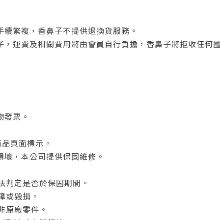
手續繁複，香鼻子不提供退換貨服務。
子，運費及相關費用將由會員自行負擔，香鼻子將拒收任何
物發票。
各商品頁面標示。
損壞，本公司提供保固維修。
無法判定是否於保固期間。
故障或毀損。
動非原廠零件。