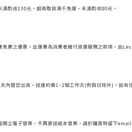
滿酌收130元。超商取貨滿千免運，未滿酌收80元。
免費之優惠。此運費為消費者繳付貨運服務之款項，由Les 
2天內替您出貨，送達約需1~2個工作天(例假日除外)。如
子發票，不再寄送紙本發票，請於購買時留下email，或於http