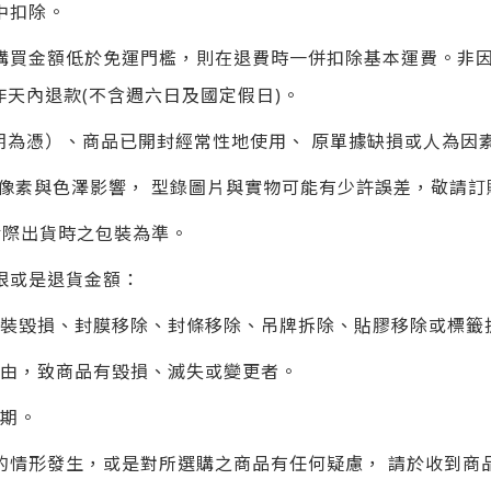
中扣除。
購買金額低於免運門檻，則在退費時一併扣除基本運費。非
作天內退款(不含週六日及國定假日)。
期為憑）、商品已開封經常性地使用、 原單據缺損或人為因
像素與色澤影響， 型錄圖片與實物可能有少許誤差，敬請訂
實際出貨時之包裝為準。
限或是退貨金額：
包裝毀損、封膜移除、封條移除、吊牌拆除、貼膠移除或標籤
事由，致商品有毀損、滅失或變更者。
賞期。
的情形發生，或是對所選購之商品有任何疑慮， 請於收到商