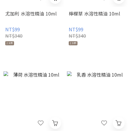
尤加利 水溶性精油 10ml
檸檬草 水溶性精油 10ml
NT$99
NT$99
NT$340
NT$340
2.9折
2.9折