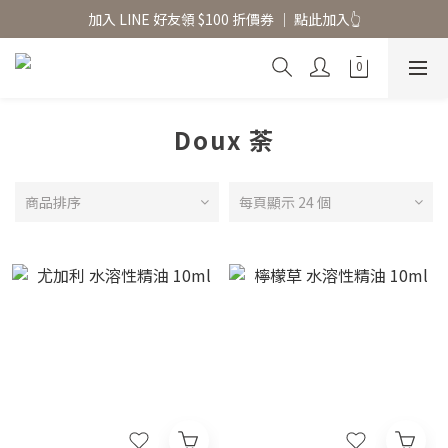
香氛水氧機、擴香香水原精  l 兩件85、三件79折
加入 LINE 好友領 $100 折價券 │ 點此加入👆
香氛水氧機、擴香香水原精  l 兩件85、三件79折
Doux 荼
商品排序
每頁顯示 24 個