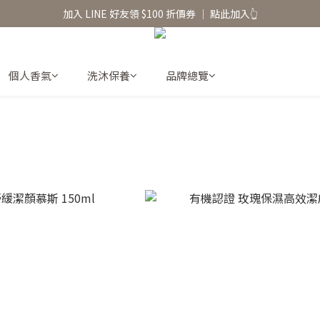
香氛水氧機、擴香香水原精  l 兩件85、三件79折
加入 LINE 好友領 $100 折價券 │ 點此加入👆
香氛水氧機、擴香香水原精  l 兩件85、三件79折
個人香氣
洗沐保養
品牌總覽