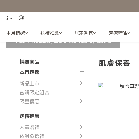
$
本月精選
送禮推薦
居家香氛
芳療精油
全部商品
/
所有品牌
/
MKL Green Nature
/
肌膚保養
肌膚保養
精選商品
本月精選
新品上市
官網限定組合
限量優惠
送禮推薦
人氣贈禮
依對象選禮