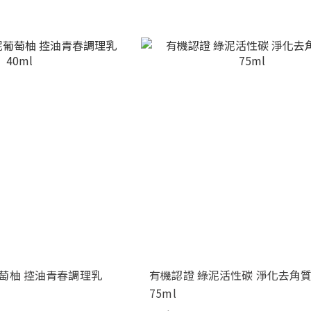
萄柚 控油青春調理乳
有機認證 綠泥活性碳 淨化去角
75ml