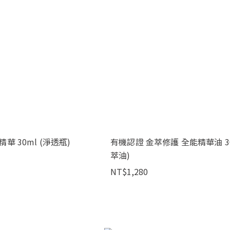
華 30ml (淨透瓶)
有機認證 金萃修護 全能精華油 30
萃油)
NT$1,280