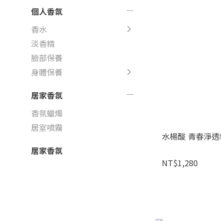
個人香氛
香水
淡香精
臉部保養
身體保養
居家香氛
香氛蠟燭
居室噴霧
水楊酸 青春淨透精
居家香氛
NT$1,280