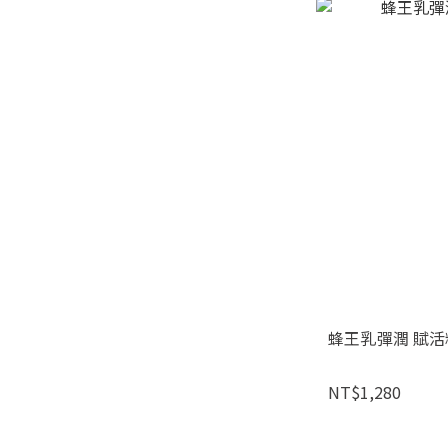
蜂王乳彈潤 賦活精
NT$1,280