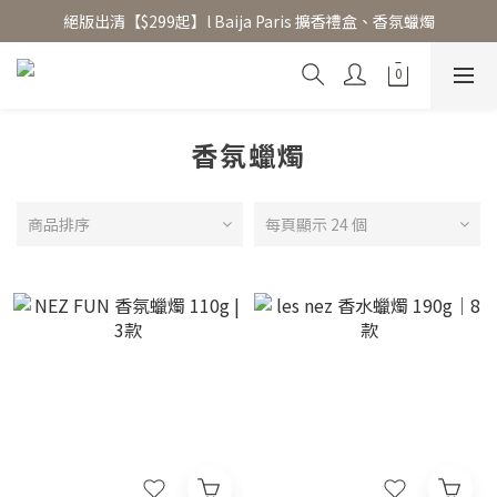
絕版出清【$299起】l Baija Paris 擴香禮盒、香氛蠟燭
香氛水氧機、擴香香水原精  l 兩件85、三件79折
加入 LINE 好友領 $100 折價券 │ 點此加入👆
香氛水氧機、擴香香水原精  l 兩件85、三件79折
香氛蠟燭
商品排序
每頁顯示 24 個