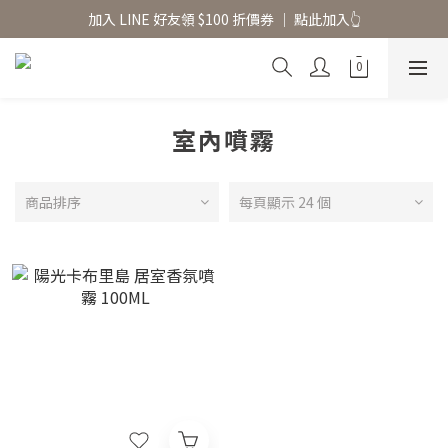
香氛水氧機、擴香香水原精  l 兩件85、三件79折
加入 LINE 好友領 $100 折價券 │ 點此加入👆
香氛水氧機、擴香香水原精  l 兩件85、三件79折
室內噴霧
商品排序
每頁顯示 24 個