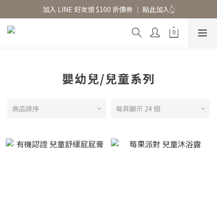
香氛水氧機、擴香香水原精  l 兩件85、三件79折
加入 LINE 好友領 $100 折價券 │ 點此加入👆
香氛水氧機、擴香香水原精  l 兩件85、三件79折
嬰幼兒/兒童系列
商品排序
每頁顯示 24 個