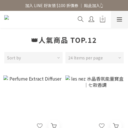
香氛水氧機、擴香香水原精  l 兩件85、三件79折
加入 LINE 好友領 $100 折價券 │ 點此加入👆
香氛水氧機、擴香香水原精  l 兩件85、三件79折
👑人氣商品 TOP.12
Sort by
24 Items per page