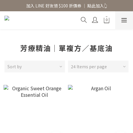
香氛水氧機、擴香香水原精  l 兩件85、三件79折
加入 LINE 好友領 $100 折價券 │ 點此加入👆
香氛水氧機、擴香香水原精  l 兩件85、三件79折
芳療精油｜單複方／基底油
Sort by
24 Items per page