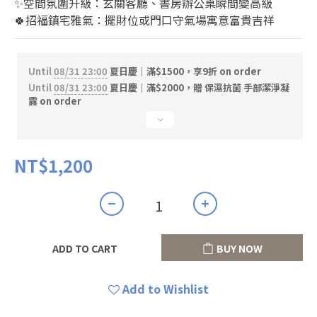
✨空間氛圍升級：玄關客廳、書房辦公桌瞬間變高級
🍀招福鎮宅雅氣：擺財位或門口守氣場寓意富貴吉祥
Until
08/31 23:00
夏日慶｜滿$1500，享9折 on order
Until
08/31 23:00
夏日慶｜滿$2000，贈 保濕抗菌 手部潔淨凝
露 on order
NT$1,200
ADD TO CART
BUY NOW
Add to Wishlist