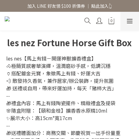
香氛水氧機、擴香香水原精  l 兩件85、三件79折
加入 LINE 好友領 $100 折價券 │ 點此加入👆
香氛水氧機、擴香香水原精  l 兩件85、三件79折
les nez Fortune Horse Gift Box
les nes【馬上有錢－開運神獸擴香禮盒】
🐴極簡質感奢華演繹，溫潤磨砂手感，低調沉穩
🏺搭配鍍金元寶，象徵馬上有錢、好運大吉
💨 散發持久香氣，兼作居家/辦公裝飾，提升氛圍
🎁 送禮或自用，帶來好運加持，每天「豬柿大吉」
--
🎁禮盒內容：馬上有錢陶瓷擺件、精緻禮盒及提袋 
🌸隨盒附贈：【頤和金桂】擴香香水原精10ml
✨展示大小：高15cm*寬17cm
--
🎁送禮體面加分：商務交關、節慶祝賀一出手份量重