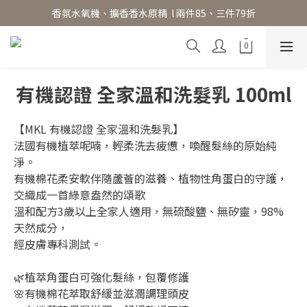
香氛水氧機、擴香香水原精  l 兩件85、三件79折
香氛水氧機、擴香香水原精  l 兩件85、三件79折
絕版出清【$299起】l Baija Paris 擴香禮盒、香氛蠟燭
加入 LINE 好友領 $100 折價券 │ 點此加入👆
有機認證 全家溫和洗髮乳 100ml
香氛水氧機、擴香香水原精  l 兩件85、三件79折
【MKL 有機認證 全家溫和洗髮乳】
法國有機植萃呢喃，輕柔洗去疲憊，喚醒髮絲的原始純
淨。
有機棉花柔安軟伴隨蘆薈的滋養、植物性角蛋白的守護，
交織成一首綠意盎然的頌歌
溫和配方3歲以上全家人適用，無硫酸鹽、無矽靈，98%
天然成分，
經皮膚專科測試。
🌿植萃角蛋白可強化髮絲，包覆修護
🌸有機棉花萃取舒緩並滋潤調理頭皮