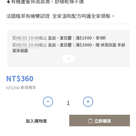
🌵有機蘆薈保濕滋潤，舒緩乾燥不適
法國植萃有機雙認證  全家溫和配方呵護全家頭髮。
至
08/31 23:00
截止
全店，夏日慶｜滿$1500，享9折
至
08/31 23:00
截止
全店，夏日慶｜滿$2000，贈 保濕抗菌 手部
潔淨凝露
NT$360
會員獨享
NT$300
加入購物車
立即購買