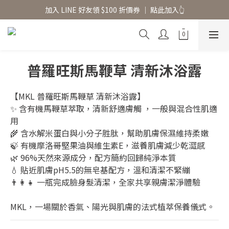
香氛水氧機、擴香香水原精  l 兩件85、三件79折
加入 LINE 好友領 $100 折價券 │ 點此加入👆
香氛水氧機、擴香香水原精  l 兩件85、三件79折
普羅旺斯馬鞭草 清新沐浴露
【MKL 普羅旺斯馬鞭草 清新沐浴露】
✨ 含有機馬鞭草萃取，清新舒適膚觸 ，一般與混合性肌適
用
🌾 含水解米蛋白與小分子胜肽，幫助肌膚保濕維持柔嫩
🍃 有機摩洛哥堅果油與維生素E，滋養肌膚減少乾澀感
🌿 96%天然來源成分，配方簡約回歸純淨本質
💧 貼近肌膚pH5.5的無皂基配方，溫和清潔不緊繃
👨‍👩‍👧 一瓶完成臉身髮清潔，全家共享親膚潔淨體驗
MKL，一場關於香氣、陽光與肌膚的法式植萃保養儀式。