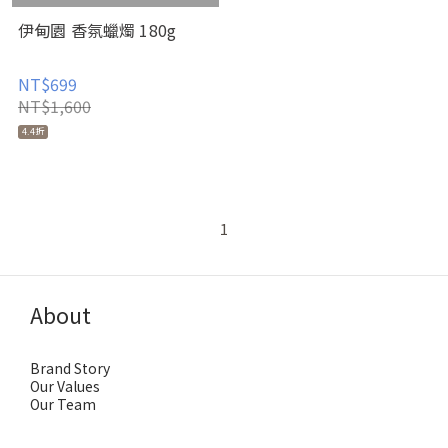
伊甸園 香氛蠟燭 180g
NT$699
NT$1,600
4.4折
1
About
Brand Story
Our Values
Our Team