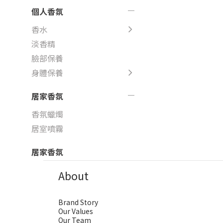
個人香氛
香水
淡香精
臉部保養
身體保養
居家香氛
香氛蠟燭
居室噴霧
居家香氛
About
Brand Story
Our Values
Our Team