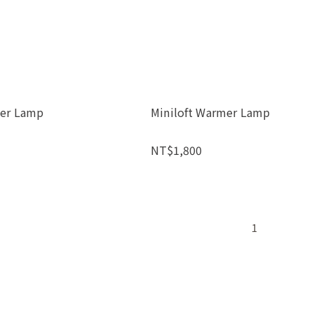
er Lamp
Miniloft Warmer Lamp
NT$1,800
1