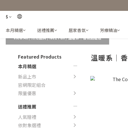
$
本月精選
送禮推薦
居家香氛
芳療精油
View All
/
所有品牌
/
Nez Fun
/
溫暖系｜香氛融蠟燈
溫暖系｜
Featured Products
本月精選
新品上市
官網限定組合
限量優惠
送禮推薦
人氣贈禮
依對象選禮