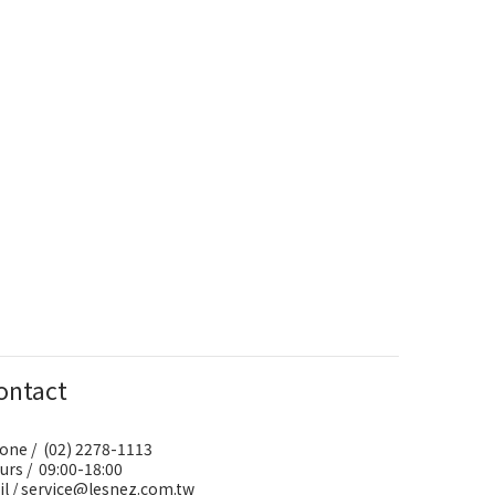
ontact
one / (02) 2278-1113
urs / 09:00-18:00
il / service@lesnez.com.tw