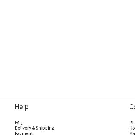
Help
C
FAQ
Ph
Delivery & Shipping
Ho
Payment
Ma