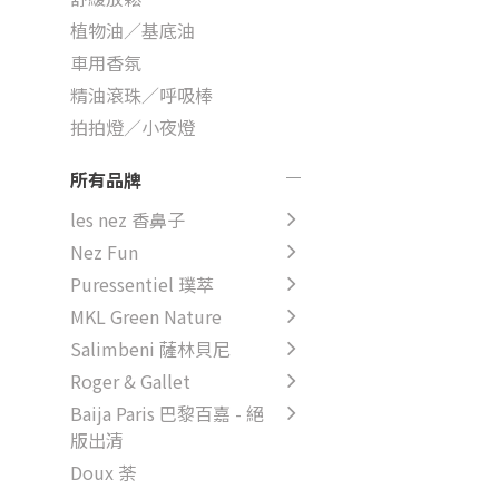
植物油／基底油
車用香氛
精油滾珠／呼吸棒
拍拍燈／小夜燈
所有品牌
les nez 香鼻子
Nez Fun
Puressentiel 璞萃
MKL Green Nature
Salimbeni 薩林貝尼
Roger & Gallet
Baija Paris 巴黎百嘉 - 絕
版出清
Doux 荼