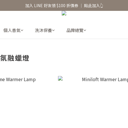
香氛水氧機、擴香香水原精  l 兩件85、三件79折
加入 LINE 好友領 $100 折價券 │ 點此加入👆
香氛水氧機、擴香香水原精  l 兩件85、三件79折
個人香氣
洗沐保養
品牌總覽
香氛融蠟燈