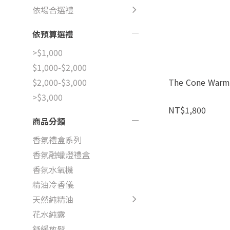
依場合選禮
依預算選禮
>$1,000
$1,000-$2,000
The Cone Warm
$2,000-$3,000
>$3,000
NT$1,800
商品分類
香氛禮盒系列
香氛融蠟燈禮盒
香氛水氧機
精油冷香儀
天然純精油
花水純露
舒緩放鬆