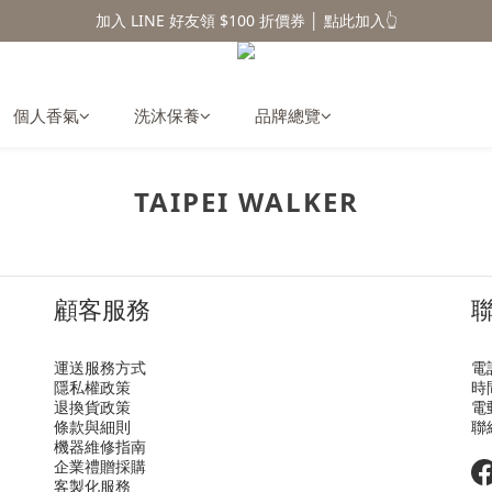
香氛水氧機、擴香香水原精  l 兩件85、三件79折
加入 LINE 好友領 $100 折價券 │ 點此加入👆
香氛水氧機、擴香香水原精  l 兩件85、三件79折
個人香氣
洗沐保養
品牌總覽
TAIPEI WALKER
顧客服務
運送服務方式
電話
隱私權政策
時間
退換貨政策
電郵
條款與細則
聯
機器維修指南
企業禮贈採購
客製化服務