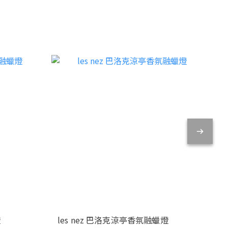
燈
les nez 巴洛克涼亭香氛融蠟燈
l