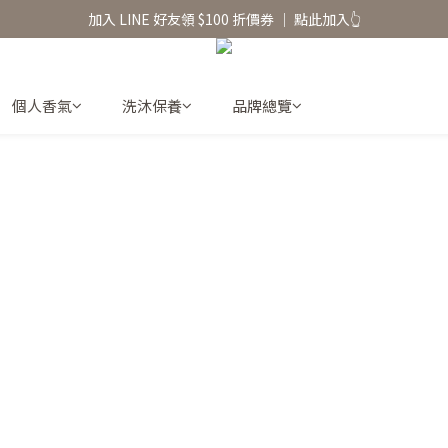
香氛水氧機、擴香香水原精  l 兩件85、三件79折
加入 LINE 好友領 $100 折價券 │ 點此加入👆
香氛水氧機、擴香香水原精  l 兩件85、三件79折
個人香氣
洗沐保養
品牌總覽