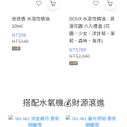
迷迭香 水溶性精油
DOUX 水溶性精油 - 浪
10ml
漫花園 六入禮盒 (花
園、少女、洋甘菊、茉
NT$99
莉、森林、海洋)
NT$340
NT$799
2.9折
NT$2,040
3.9折
搭配水氧機💰財源滾進