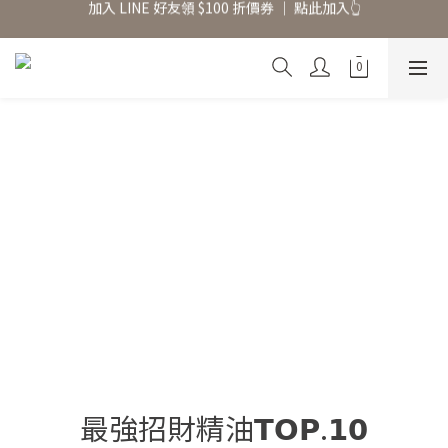
香氛水氧機、擴香香水原精  l 兩件85、三件79折
香氛水氧機、擴香香水原精  l 兩件85、三件79折
絕版出清【$299起】l Baija Paris 擴香禮盒、香氛蠟燭
加入 LINE 好友領 $100 折價券 │ 點此加入👆
香氛水氧機、擴香香水原精  l 兩件85、三件79折
最強招財精油𝗧𝗢𝗣.𝟭𝟬