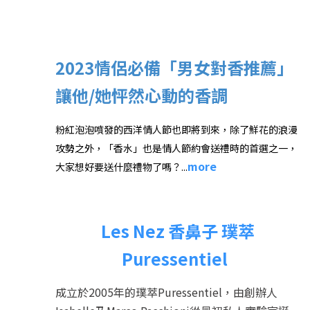
2023情侶必備「男女對香推薦」
讓他/她怦然心動的香調
粉紅泡泡噴發的西洋情人節也即將到來，除了鮮花的浪漫
攻勢之外，「香水」也是情人節約會送禮時的首選之一，
more
大家想好要送什麼禮物了嗎？...
Les Nez 香鼻子 璞萃
Puressentiel
成立於2005年的璞萃Puressentiel，由創辦人