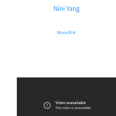
Nini Yang
Moon沐木