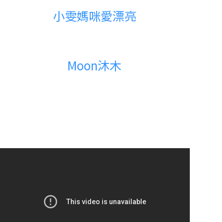
小雯媽咪愛漂亮
Moon沐木