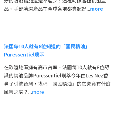
好的防疫措施還是不能少！這種時候各種抗菌產
品、手部清潔產品在全球各地都賣超好...
more
法國每10人就有8位知道的「國民精油」
Puressentiel璞萃
在歐陸地區擁有高市占率、法國每10人就有8位認
識的精油品牌Puressentiel璞萃今年由Les Nez香
鼻子引進台灣，堪稱「國民精油」的它究竟有什麼
厲害之處？...
more