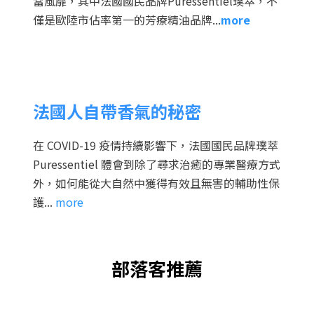
當風靡，其中法國國民品牌Puressentiel璞萃，不
僅是歐陸市佔率第一的芳療精油品牌...
more
法國人自帶香氣的秘密
在 COVID-19 疫情持續影響下，法國國民品牌璞萃
Puressentiel 體會到除了尋求治癒的專業醫療方式
外，如何能從大自然中獲得有效且無害的輔助性保
護...
more
部落客推薦