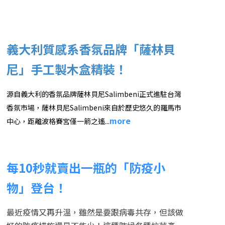
義大利質感系香氛品牌「
薩林貝
尼
」手工製木盒精裝！
源自義大利的香氛品牌薩林貝尼Salimbeni正式進駐台灣
香氛市場，薩林貝尼Salimbeni來自於歷史悠久的羅馬市
more
中心，距離波格賽宮僅一箭之遙...
每10秒就賣出一瓶的「防疫小
物」登台！
最近疫情又再升溫，雖然是要跟病毒共存，但該做