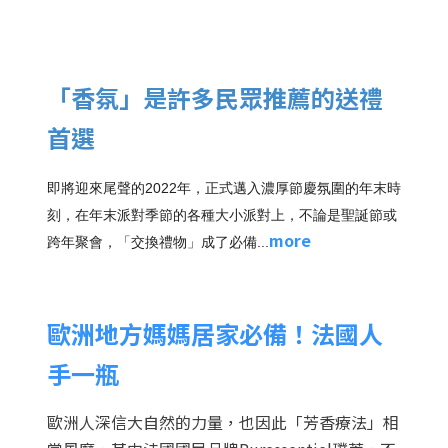
「​香氛」是許多民眾推薦的送禮
首選
即將迎來尾聲的2022年，正式邁入濃厚節慶氛圍的年末時
刻，在年末派對季節的各種大小派對上，不論是聖誕節或
more
跨年聚會，「交換禮物」成了必備...
歐洲地方媽媽居家必備！法國人
手一瓶
歐洲人深信大自然的力量，也因此「芳香療法」相