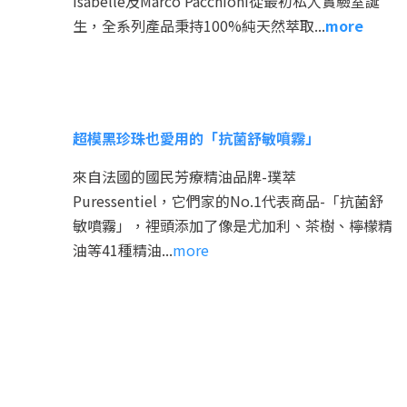
Isabelle及Marco Pacchioni從最初私人實驗室誕
生，全系列產品秉持100%純天然萃取...
more
超模黑珍珠也愛用的「抗菌舒敏噴霧」
來自法國的國民芳療精油品牌-璞萃
Puressentiel，它們家的No.1代表商品-「抗菌舒
敏噴霧」，裡頭添加了像是尤加利、茶樹、檸檬精
油等41種精油...
more