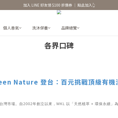
香氛水氧機、擴香香水原精  l 兩件85、三件79折
加入 LINE 好友領 $100 折價券 │ 點此加入👆
香氛水氧機、擴香香水原精  l 兩件85、三件79折
個人香氣
洗沐保養
品牌總覽
各界口碑
en Nature 登台：百元挑戰頂級有機洗沐
進軍台灣市場。自2002年創立以來，MKL 以「天然植萃 × 環保永續」