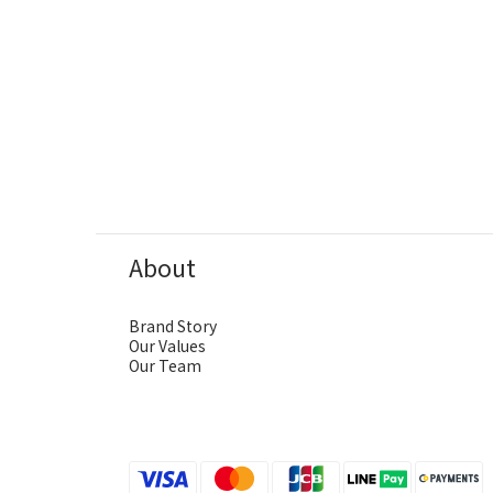
About
Brand Story
Our Values
Our Team