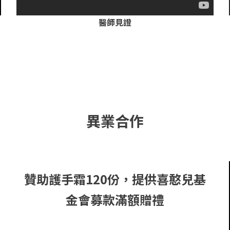
醫師見證
異業合作
贊助護手霜120份，提供喜憨兒基
金會募款滿額贈禮