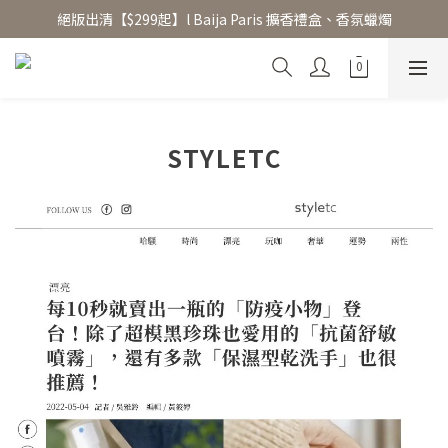
絕版出清【$299起】l Baija Paris 擴香禮盒、香氛蠟燭
香氛水氧機、擴香香水原精  l 兩件85、三件79折
加入 LINE 好友領 $100 折價券 │ 點此加入👆
香氛水氧機、擴香香水原精  l 兩件85、三件79折
STYLETC