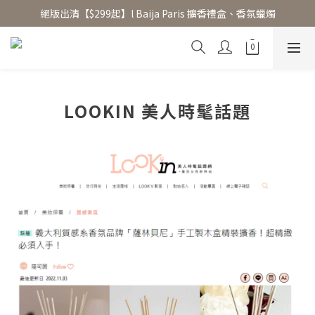
絕版出清【$299起】l Baija Paris 擴香禮盒、香氛蠟燭
香氛水氧機、擴香香水原精  l 兩件85、三件79折
加入 LINE 好友領 $100 折價券 │ 點此加入👆
香氛水氧機、擴香香水原精  l 兩件85、三件79折
LOOKIN 美人時髦話題