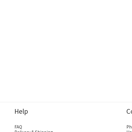
Help
C
FAQ
Ph