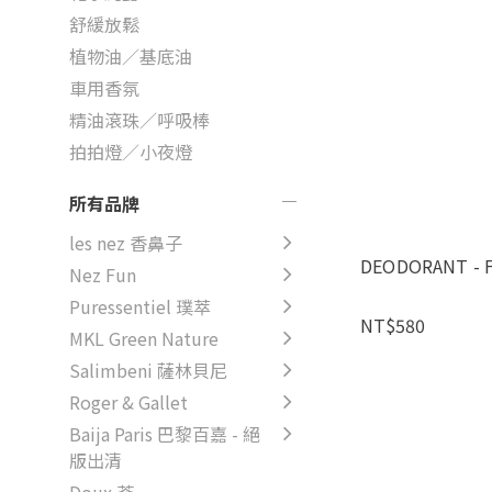
舒緩放鬆
植物油／基底油
車用香氛
精油滾珠／呼吸棒
拍拍燈／小夜燈
所有品牌
les nez 香鼻子
DEODORANT - 
Nez Fun
Puressentiel 璞萃
NT$580
MKL Green Nature
Salimbeni 薩林貝尼
Roger & Gallet
Baija Paris 巴黎百嘉 - 絕
版出清