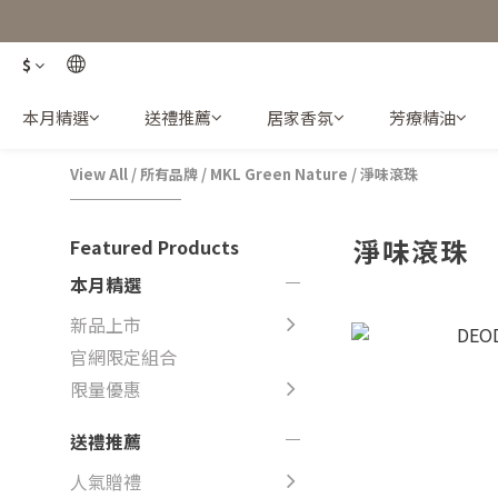
$
本月精選
送禮推薦
居家香氛
芳療精油
View All
/
所有品牌
/
MKL Green Nature
/
淨味滾珠
淨味滾珠
Featured Products
本月精選
新品上市
官網限定組合
限量優惠
送禮推薦
人氣贈禮