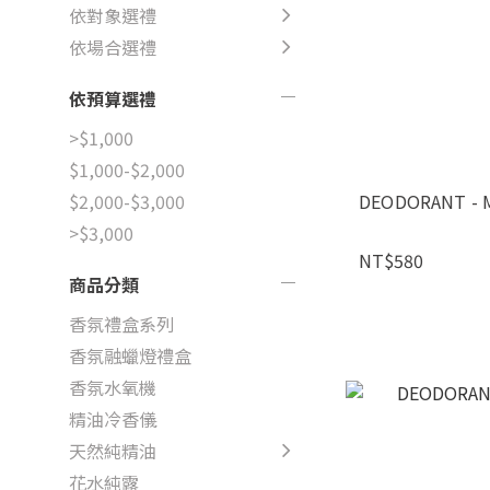
依對象選禮
依場合選禮
依預算選禮
>$1,000
$1,000-$2,000
DEODORANT - 
$2,000-$3,000
>$3,000
NT$580
商品分類
香氛禮盒系列
香氛融蠟燈禮盒
香氛水氧機
精油冷香儀
天然純精油
花水純露