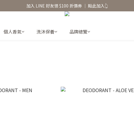
香氛水氧機、擴香香水原精  l 兩件85、三件79折
加入 LINE 好友領 $100 折價券 │ 點此加入👆
香氛水氧機、擴香香水原精  l 兩件85、三件79折
個人香氣
洗沐保養
品牌總覽