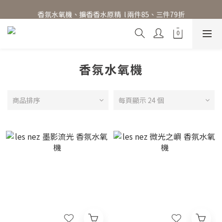
香氛水氧機、擴香香水原精  l 兩件85、三件79折
香氛水氧機、擴香香水原精  l 兩件85、三件79折
絕版出清【$299起】l Baija Paris 擴香禮盒、香氛蠟燭
加入 LINE 好友領 $100 折價券 │ 點此加入👆
香氛水氧機
香氛水氧機、擴香香水原精  l 兩件85、三件79折
商品排序
每頁顯示 24 個