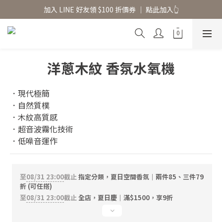
加入 LINE 好友領 $100 折價券 │ 點此加入👆
香氛水氧機、擴香香水原精  l 兩件85、三件79折
香氛水氧機、擴香香水原精  l 兩件85、三件79折
洋蔥木紋 香氛水氧機
．現代極簡
．自然質樸
．木紋高質感
．超音波霧化技術
．低噪音運作
至
08/31 23:00
截止
指定分類，夏日空間香氛｜兩件85、三件79
折 (可任搭)
至
08/31 23:00
截止
全店，夏日慶｜滿$1500，享9折