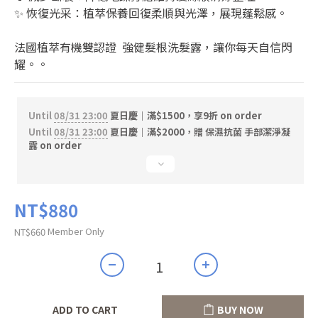
✨ 恢復光采：植萃保養回復柔順與光澤，展現蓬鬆感。
法國植萃有機雙認證  強健髮根洗髮露，讓你每天自信閃
耀。。
Until
08/31 23:00
夏日慶｜滿$1500，享9折 on order
Until
08/31 23:00
夏日慶｜滿$2000，贈 保濕抗菌 手部潔淨凝
露 on order
NT$880
Member Only
NT$660
ADD TO CART
BUY NOW