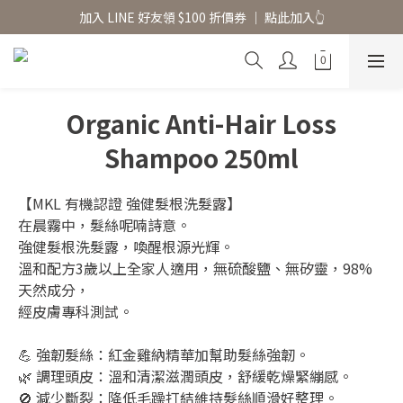
香氛水氧機、擴香香水原精  l 兩件85、三件79折
香氛水氧機、擴香香水原精  l 兩件85、三件79折
Organic Anti-Hair Loss
Shampoo 250ml
【MKL 有機認證 強健髮根洗髮露】
在晨霧中，髮絲呢喃詩意。
強健髮根洗髮露，喚醒根源光輝。
溫和配方3歲以上全家人適用，無硫酸鹽、無矽靈，98%
天然成分，
經皮膚專科測試。
💪 強韌髮絲：紅金雞納精華加幫助髮絲強韌。
🌿 調理頭皮：溫和清潔滋潤頭皮，舒緩乾燥緊繃感。
🚫 減少斷裂：降低毛躁打結維持髮絲順滑好整理。