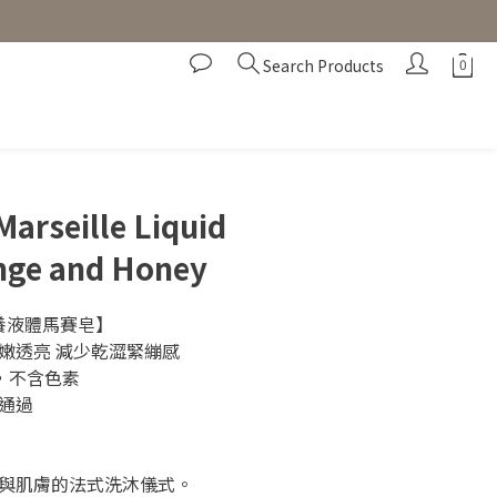
Search Products
BUY NOW
Marseille Liquid
nge and Honey
滋養液體馬賽皂】
柔嫩透亮 減少乾澀緊繃感
成，不含色素
試通過
與肌膚的法式洗沐儀式。