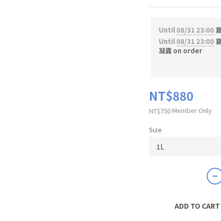
Until
08/31 23:00
夏
Until
08/31 23:00
夏
凝露 on order
NT$880
Member Only
NT$750
Size
ADD TO CART