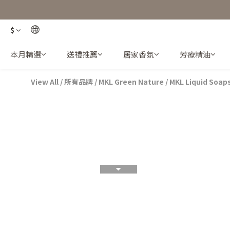
$
本月精選
送禮推薦
居家香氛
芳療精油
View All
/
所有品牌
/
MKL Green Nature
/
MKL Liquid Soap