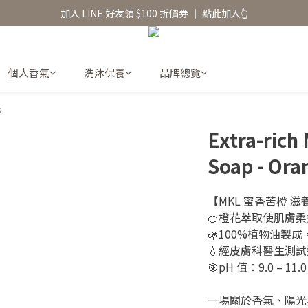
香氛水氧機、擴香香水原精  l 兩件85、三件79折
加入 LINE 好友領 $100 折價券 │ 點此加入👆
香氛水氧機、擴香香水原精  l 兩件85、三件79折
個人香氣
洗沐保養
品牌總覽
s
Extra-rich 
Soap - Ora
【MKL 蜜香苦橙 
🍊橙花萃取使肌膚
🌿100%植物油製
💧經皮膚科醫生測
🎯pH 值：9.0 – 11.0
一場關於香氣、陽光