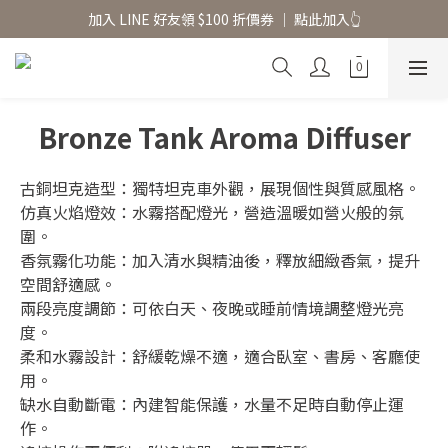
香氛水氧機、擴香香水原精  l 兩件85、三件79折
加入 LINE 好友領 $100 折價券 │ 點此加入👆
香氛水氧機、擴香香水原精  l 兩件85、三件79折
Bronze Tank Aroma Diffuser
古銅坦克造型：獨特坦克車外觀，展現個性與質感風格。
仿真火焰燈效：水霧搭配燈光，營造溫暖如營火般的氛
圍。
香氛霧化功能：加入清水與精油後，釋放細緻香氣，提升
空間舒適感。
兩段亮度調節：可依白天、夜晚或睡前情境調整燈光亮
度。
柔和水霧設計：舒緩乾燥不適，適合臥室、書房、客廳使
用。
缺水自動斷電：內建智能保護，水量不足時自動停止運
作。