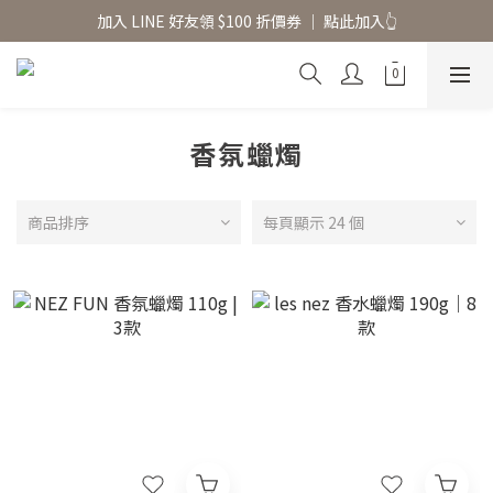
香氛水氧機、擴香香水原精  l 兩件85、三件79折
加入 LINE 好友領 $100 折價券 │ 點此加入👆
香氛水氧機、擴香香水原精  l 兩件85、三件79折
香氛蠟燭
商品排序
每頁顯示 24 個