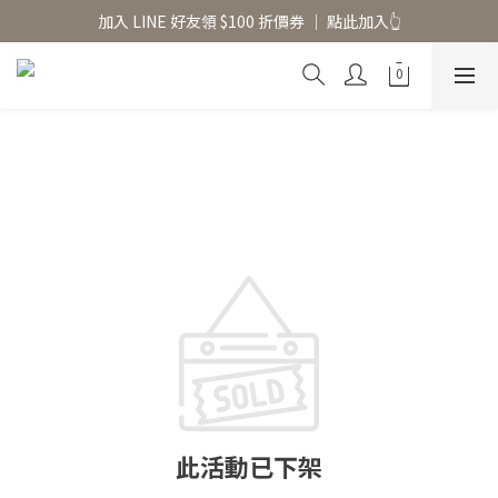
香氛水氧機、擴香香水原精  l 兩件85、三件79折
加入 LINE 好友領 $100 折價券 │ 點此加入👆
香氛水氧機、擴香香水原精  l 兩件85、三件79折
此活動已下架