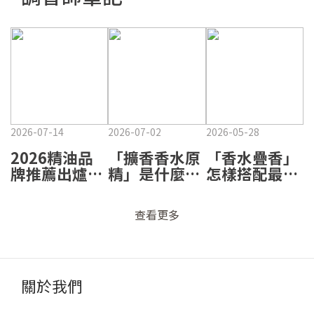
2026-07-14
2026-07-02
2026-05-28
2026精油品
「擴香香水原
「香水疊香」
牌推薦出爐！
精」是什麼？
怎樣搭配最出
熱門品牌怎麼
為什麼它不只
眾？通勤、約
選？璞萃百貨
是很香而已？
會、晚宴、運
查看更多
第1、香鼻子
🌿
動四大情境香
也入榜 🌿
調搭配心法✨
關於我們