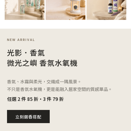
NEW ARRIVAL
光影．香氣
微光之嶼 香氛水氧機
香氣、水霧與柔光，交織成一隅風景。
不只是香氛水氧機，更是能融入居家空間的質感單品。
任選 2 件 85 折・3 件 79 折
立刻選香搭配