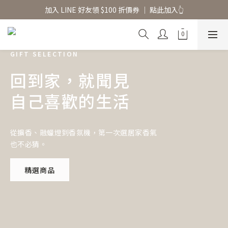
香氛水氧機、擴香香水原精  l 兩件85、三件79折
加入 LINE 好友領 $100 折價券 │ 點此加入👆
香氛水氧機、擴香香水原精  l 兩件85、三件79折
GIFT SELECTION
回到家，就聞見
自己喜歡的生活
從擴香、融蠟燈到香氛機，第一次選居家香氣
也不必猜。
精選商品