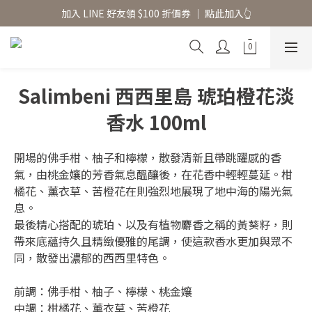
香氛水氧機、擴香香水原精  l 兩件85、三件79折
加入 LINE 好友領 $100 折價券 │ 點此加入👆
香氛水氧機、擴香香水原精  l 兩件85、三件79折
Salimbeni 西西里島 琥珀橙花淡
香水 100ml
開場的佛手柑、柚子和檸檬，散發清新且帶跳躍感的香
氣，由桃金孃的芳香氣息醞釀後，在花香中輕輕蔓延。柑
橘花、薰衣草、苦橙花在則強烈地展現了地中海的陽光氣
息。
最後精心搭配的琥珀、以及有植物麝香之稱的黃葵籽，則
帶來底蘊持久且精緻優雅的尾調，使這款香水更加與眾不
同，散發出濃郁的西西里特色。
前調：佛手柑、柚子、檸檬、桃金孃
中調：柑橘花、薰衣草、苦橙花