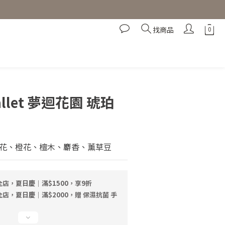
找商品
立即購買
Gallet 夢迴花園 琥珀
花、橙花、檀木、麝香、薰草豆
店，夏日慶｜滿$1500，享9折
店，夏日慶｜滿$2000，贈 保濕抗菌 手