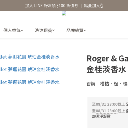
加入 LINE 好友領 $100 折價券 │ 點此加入👆
香氛水氧機、擴香香水原精  l 兩件85、三件79折
香氛水氧機、擴香香水原精  l 兩件85、三件79折
個人香氣
洗沐保養
品牌總覽
Roger & 
金桂淡香水
香調｜柑桔、橙、桂
至
08/31 23:00
截止
全
至
08/31 23:00
截止
全
部潔淨凝露