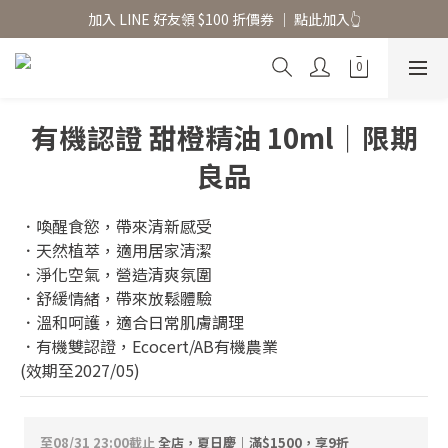
香氛水氧機、擴香香水原精  l 兩件85、三件79折
香氛水氧機、擴香香水原精  l 兩件85、三件79折
有機認證 甜橙精油 10ml｜限期
良品
．喚醒食慾，帶來清新感受
．天然植萃，適用居家清潔
．淨化空氣，營造清爽氛圍
．舒緩情緒，帶來放鬆體驗
．溫和呵護，適合日常肌膚調理
．有機雙認證，Ecocert/AB有機農業
(效期至2027/05)
至
08/31 23:00
截止
全店，夏日慶｜滿$1500，享9折