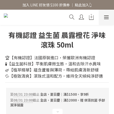
香氛水氧機、擴香香水原精  l 兩件85、三件79折
加入 LINE 好友領 $100 折價券 │ 點此加入👆
香氛水氧機、擴香香水原精  l 兩件85、三件79折
有機認證 益生菌 晨露橙花 淨味
滾珠 50ml
🏆【有機認證】法國原裝進口，榮獲歐洲有機認證
🧪【益生菌科技】平衡肌膚微生態，溫和去除汗水異味
🌿【植萃精華】蘊含蘆薈與薄荷，帶給肌膚清新舒緩
💦【極致清爽】滾珠式溫和配方，維持全天候純淨舒適
至
08/31 23:00
截止
全店，夏日慶｜滿$1500，享9折
至
08/31 23:00
截止
全店，夏日慶｜滿$2000，贈 保濕抗菌 手部
潔淨凝露