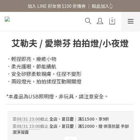
香氛水氧機、擴香香水原精  l 兩件85、三件79折
加入 LINE 好友領 $100 折價券 │ 點此加入👆
香氛水氧機、擴香香水原精  l 兩件85、三件79折
艾勒夫 / 愛樂芬 拍拍燈/小夜燈
．輕捏即亮，療癒小物
．柔光護眼，節能續航
．安全矽膠柔軟親膚，任捏不變形
．兩段燈光，拍拍揉捏互動開關燈
*本產品為USB照明燈，非玩具，請注意安全。
至
08/31 23:00
截止
全店，夏日慶｜滿$1500，享9折
至
08/31 23:00
截止
全店，夏日慶｜滿$2000，贈 保濕抗菌 手部
潔淨凝露