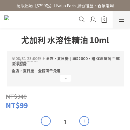
絕版出清【$299起】l Baija Paris 擴香禮盒、香氛蠟燭
香氛水氧機、擴香香水原精  l 兩件85、三件79折
加入 LINE 好友領 $100 折價券 │ 點此加入👆
香氛水氧機、擴香香水原精  l 兩件85、三件79折
尤加利 水溶性精油 10ml
至
08/31 23:00
截止
全店，夏日慶｜滿$2000，贈 保濕抗菌 手部
潔淨凝露
全店，夏日慶｜全館滿千免運
NT$340
NT$99