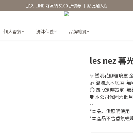
香氛水氧機、擴香香水原精  l 兩件85、三件79折
香氛水氧機、擴香香水原精  l 兩件85、三件79折
絕版出清【$299起】l Baija Paris 擴香禮盒、香氛蠟燭
加入 LINE 好友領 $100 折價券 │ 點此加入👆
個人香氣
洗沐保養
品牌總覽
香氛水氧機、擴香香水原精  l 兩件85、三件79折
les nez
✨ 透明花瓣玻璃罩 
🌿 溫潤原木底座  
⏱️ 四段定時設定  
🛡️ 本公司保固六個月
--
*本品非供照明使用
*本產品不含香氛蠟