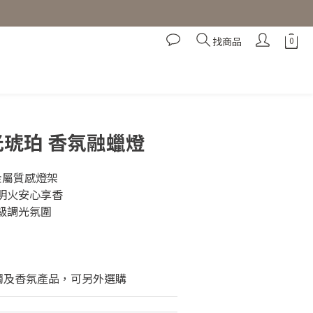
找商品
立即購買
 暮光琥珀 香氛融蠟燈
金屬質感燈架
無明火安心享香
無級調光氛圍
燭及香氛產品，可另外選購