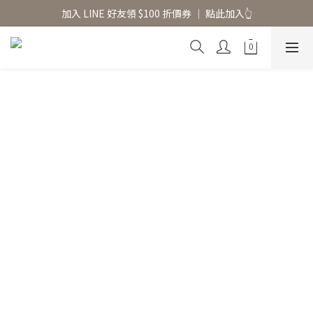
香氛水氧機、擴香香水原精  l 兩件85、三件79折
加入 LINE 好友領 $100 折價券 │ 點此加入👆
香氛水氧機、擴香香水原精  l 兩件85、三件79折