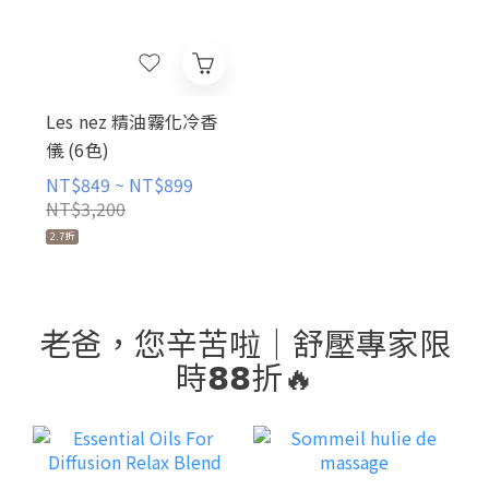
Les nez 精油霧化冷香
儀 (6色)
NT$849 ~ NT$899
NT$3,200
2.7折
老爸，您辛苦啦｜舒壓專家限
時𝟴𝟴折🔥