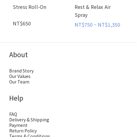
Stress Roll-On
Rest & Relax Air
Spray
NT$650
NT$750 ~ NT$1,350
About
Brand Story
Our Values
Our Team
Help
FAQ
Delivery & Shipping
Payment
Return Policy
Terms & Conditions