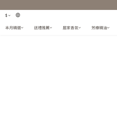
$
本月精選
送禮推薦
居家香氛
芳療精油