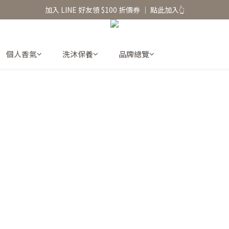
香氛水氧機、擴香香水原精  l 兩件85、三件79折
香氛水氧機、擴香香水原精  l 兩件85、三件79折
個人香氣
洗沐保養
品牌總覽