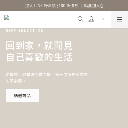
香氛水氧機、擴香香水原精  l 兩件85、三件79折
加入 LINE 好友領 $100 折價券 │ 點此加入👆
香氛水氧機、擴香香水原精  l 兩件85、三件79折
GIFT SELECTION
回到家，就聞見
自己喜歡的生活
從擴香、融蠟燈到香氛機，第一次選居家香氣
也不必猜。
精選商品