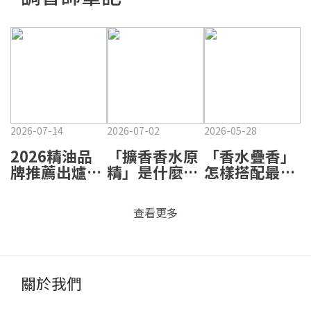
2026-07-14
2026-07-02
2026-05-28
2026精油品
「擴香香水原
「香水疊香」
牌推薦出爐！
精」是什麼？
怎樣搭配最出
熱門品牌怎麼
為什麼它不只
眾？通勤、約
選？璞萃百貨
是很香而已？
會、晚宴、運
查看更多
第1、香鼻子
🌿
動四大情境香
也入榜 🌿
調搭配心法✨
關於我們