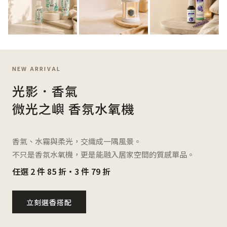
NEW ARRIVAL
光影．香氣
微光之嶼 香氛水氧機
香氣、水霧與柔光，交織成一隅風景。
不只是香氛水氧機，更是能融入居家空間的質感單品。
任選 2 件 85 折・3 件 79 折
立刻選香搭配