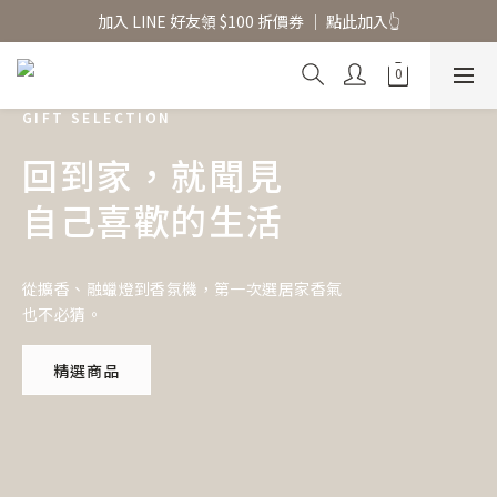
香氛水氧機、擴香香水原精  l 兩件85、三件79折
加入 LINE 好友領 $100 折價券 │ 點此加入👆
香氛水氧機、擴香香水原精  l 兩件85、三件79折
GIFT SELECTION
回到家，就聞見
自己喜歡的生活
從擴香、融蠟燈到香氛機，第一次選居家香氣
也不必猜。
精選商品