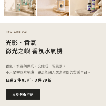
NEW ARRIVAL
光影．香氣
微光之嶼 香氛水氧機
香氣、水霧與柔光，交織成一隅風景。
不只是香氛水氧機，更是能融入居家空間的質感單品。
任選 2 件 85 折・3 件 79 折
立刻選香搭配