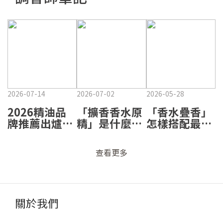
2026-07-14
2026-07-02
2026-05-28
2026精油品
「擴香香水原
「香水疊香」
牌推薦出爐！
精」是什麼？
怎樣搭配最出
熱門品牌怎麼
為什麼它不只
眾？通勤、約
選？璞萃百貨
是很香而已？
會、晚宴、運
查看更多
第1、香鼻子
🌿
動四大情境香
也入榜 🌿
調搭配心法✨
關於我們