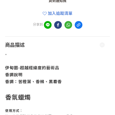
貨到通知我
加入追蹤清單
分享到
商品描述
"
伊甸園
-
超越經緯度的藝術品
香調說明
香調：苦橙葉、香櫞、黑麝香
香氛蠟燭
使用方式︰