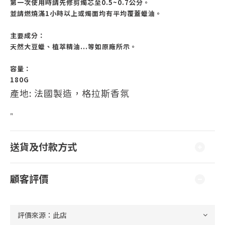
第一次使用時請先修剪燭芯至
0.5~0.7
公分。
並請燃燒滿
1
小時以上或燭面均有平均覆蓋蠟油。
主要成分：
天然大豆蠟、植萃精油
...
等如原廠所示。
容量：
180G
產地: 法國製造，格拉斯香氛
"
送貨及付款方式
顧客評價