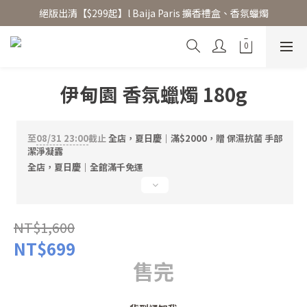
絕版出清【$299起】l Baija Paris 擴香禮盒、香氛蠟燭
香氛水氧機、擴香香水原精  l 兩件85、三件79折
加入 LINE 好友領 $100 折價券 │ 點此加入👆
香氛水氧機、擴香香水原精  l 兩件85、三件79折
伊甸園 香氛蠟燭 180g
至
08/31 23:00
截止
全店，夏日慶｜滿$2000，贈 保濕抗菌 手部
潔淨凝露
全店，夏日慶｜全館滿千免運
NT$1,600
NT$699
售完